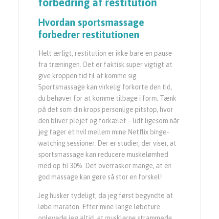
forbedring af restitution
Hvordan sportsmassage
forbedrer restitutionen
Helt ærligt, restitution er ikke bare en pause
fra træningen. Det er faktisk super vigtigt at
give kroppen tid til at komme sig.
Sportsmassage kan virkelig forkorte den tid,
du behøver for at komme tilbage i form. Tænk
på det som din krops personlige pitstop, hvor
den bliver plejet og forkælet – lidt ligesom når
jeg tager et hvil mellem mine Netflix binge-
watching sessioner. Der er studier, der viser, at
sportsmassage kan reducere muskelømhed
med op til 30%. Det overrasker mange, at en
god massage kan gøre så stor en forskel!
Jeg husker tydeligt, da jeg først begyndte at
løbe maraton. Efter mine lange løbeture
oplevede jeg altid, at musklerne strammede