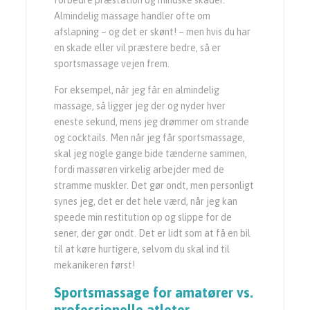
forbedre præstation og mindske skader.
Almindelig massage handler ofte om
afslapning – og det er skønt! – men hvis du har
en skade eller vil præstere bedre, så er
sportsmassage vejen frem.
For eksempel, når jeg får en almindelig
massage, så ligger jeg der og nyder hver
eneste sekund, mens jeg drømmer om strande
og cocktails. Men når jeg får sportsmassage,
skal jeg nogle gange bide tænderne sammen,
fordi massøren virkelig arbejder med de
stramme muskler. Det gør ondt, men personligt
synes jeg, det er det hele værd, når jeg kan
speede min restitution op og slippe for de
sener, der gør ondt. Det er lidt som at få en bil
til at køre hurtigere, selvom du skal ind til
mekanikeren først!
Sportsmassage for amatører vs.
professionelle atleter