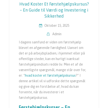
Hvad Koster Et Førstehjælpskursus?
– En Guide til Værdi og Investering i
Sikkerhed
Oktober 15, 2025
Admin
I dagens samfund er viden om førstehjælp
blevet en afgørende færdighed. Uanset om
det er på arbejdspladsen, i hjemmet eller på
offentlige steder, kan en hurtigt iværksat
førstehjælpsindsats redde liv. Men et af de
væsentligste spørgsmål, mange står over for,
er: “
hvad koster et førstehjælpskursus
?” I
denne artikel vil vi udforske dette spørgsmål
og give dig en forståelse af, hvad du kan
forvente, når du investerer i et
førstehjælpskursus.
Førstehjælpskurser – En