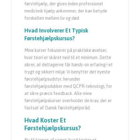
førstehjælp, der gives inden professionel
medicinsk hjælp ankommer, der kan betyde
forskellen mellem liv og død.
Hvad Involverer Et Typisk
Førstehjælpskursus?
Mine kurser fokuserer på praktiske øvelser,
hvor teori er skåret ned til et minimum. Dette
sikrer, at deltagerne får hands-on erfaring i et
trygt og sikkert miljø. Vi benytter det nyeste
førstehjælpsudstyr, herunder
førstehjælpsdukker med QCPR-teknologi, for
at sikre præcis feedback. Alle mine
førstehjælpskurser overholder de krav, der er
fastsat af Dansk Førstehjælpsråd.
Hvad Koster Et
Førstehjælpskursus
?
Nu til kernen af sagen: hvad koster et